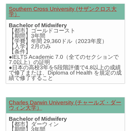
Southern Cross University (サザンクロス大
学）
Bachelor of Midwifery
【都市】ゴールドコースト
【期間】3年間
【学費】年間 29,360ドル（2023年度）
【入学】2月のみ
【条件】
●IELTS Academic 7.0（全てのセクションで
7.0以上）の証明
●日本の高校3年を5段階評価で4.8以上の成績
で修了または、Diploma of Health を規定の成
績で修了すること
Charles Darwin University (チャールズ・ダー
ウィン大学）
Bachelor of Midwifery
【都市】ダーウィン
【期間】3年間