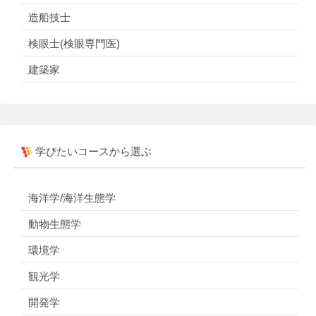
造船技士
検眼士(検眼専門医)
建築家
学びたいコースから選ぶ
海洋学/海洋生態学
動物生態学
環境学
観光学
開発学