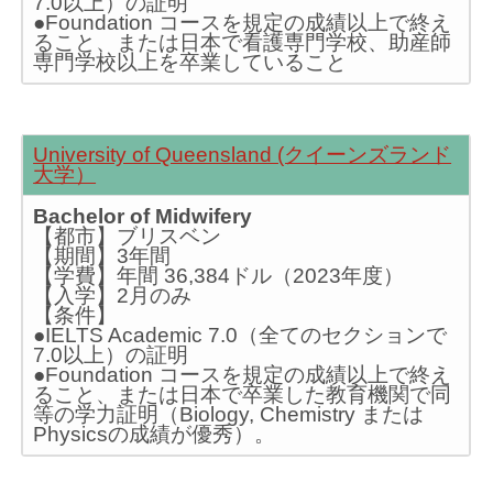
7.0以上）の証明
●Foundation コースを規定の成績以上で終え
ること、または日本で看護専門学校、助産師
専門学校以上を卒業していること
University of Queensland (クイーンズランド
大学）
Bachelor of Midwifery
【都市】ブリスベン
【期間】3年間
【学費】年間 36,384ドル（2023年度）
【入学】2月のみ
【条件】
●IELTS Academic 7.0（全てのセクションで
7.0以上）の証明
●Foundation コースを規定の成績以上で終え
ること、または日本で卒業した教育機関で同
等の学力証明（Biology, Chemistry または
Physicsの成績が優秀）。