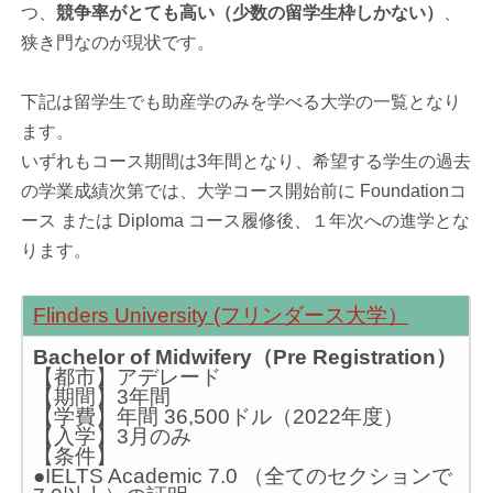
つ、
競争率がとても高い（少数の留学生枠しかない）
、
狭き門なのが現状です。
下記は留学生でも助産学のみを学べる大学の一覧となり
ます。
いずれもコース期間は3年間となり、希望する学生の過去
の学業成績次第では、大学コース開始前に Foundationコ
ース または Diploma コース履修後、１年次への進学とな
ります。
Flinders University (フリンダース大学）
Bachelor of Midwifery（Pre Registration）
【都市】アデレード
【期間】3年間
【学費】年間 36,500ドル（2022年度）
【入学】3月のみ
【条件】
●IELTS Academic 7.0 （全てのセクションで