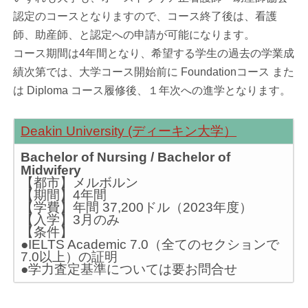
認定のコースとなりますので、コース終了後は、看護
師、助産師、と認定への申請が可能になります。
コース期間は4年間となり、希望する学生の過去の学業成
績次第では、大学コース開始前に Foundationコース また
は Diploma コース履修後、１年次への進学となります。
Deakin University (ディーキン大学）
Bachelor of Nursing / Bachelor of
Midwifery
【都市】メルボルン
【期間】4年間
【学費】年間 37,200ドル（2023年度）
【入学】3月のみ
【条件】
●IELTS Academic 7.0（全てのセクションで
7.0以上）の証明
●学力査定基準については要お問合せ