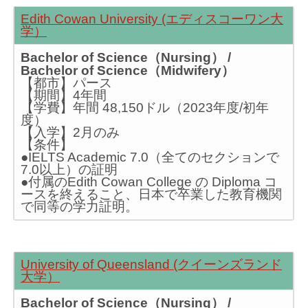
Edith Cowan University (エディスコーワン大
学）
Bachelor of Science（Nursing） /
Bachelor of Science（Midwifery）
【都市】パース
【期間】4年間
【学費】年間 48,150ドル（2023年度/初年
度）
【入学】2月のみ
【条件】
●IELTS Academic 7.0（全てのセクションで
7.0以上）の証明
●付属のEdith Cowan College の Diploma コ
ースを終えること、日本で卒業した教育機関
で同等の学力証明。
University of Queensland (クイーンズランド
大学）
Bachelor of Science（Nursing） /