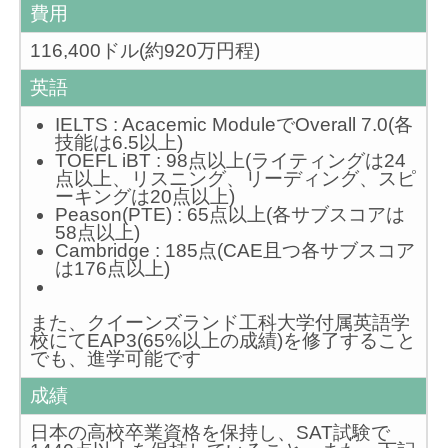
費用
116,400ドル(約920万円程)
英語
IELTS : Acacemic ModuleでOverall 7.0(各
技能は6.5以上)
TOEFL iBT : 98点以上(ライティングは24
点以上、リスニング、リーディング、スピ
ーキングは20点以上)
Peason(PTE) : 65点以上(各サブスコアは
58点以上)
Cambridge : 185点(CAE且つ各サブスコア
は176点以上)
また、クイーンズランド工科大学付属英語学
校にてEAP3(65%以上の成績)を修了すること
でも、進学可能です
成績
日本の高校卒業資格を保持し、SAT試験で