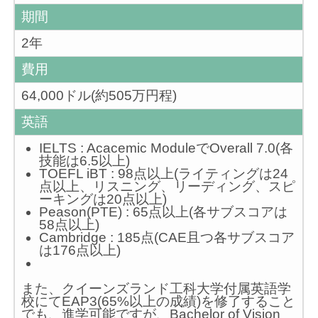
期間
2年
費用
64,000ドル(約505万円程)
英語
IELTS : Acacemic ModuleでOverall 7.0(各
技能は6.5以上)
TOEFL iBT : 98点以上(ライティングは24
点以上、リスニング、リーディング、スピ
ーキングは20点以上)
Peason(PTE) : 65点以上(各サブスコアは
58点以上)
Cambridge : 185点(CAE且つ各サブスコア
は176点以上)
また、クイーンズランド工科大学付属英語学
校にてEAP3(65%以上の成績)を修了すること
でも、進学可能ですが、Bachelor of Vision