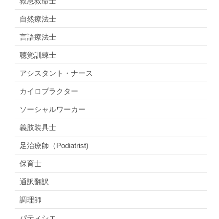
救急救命士
自然療法士
言語療法士
聴覚訓練士
アシスタント・ナース
カイロプラクター
ソーシャルワーカー
義肢装具士
足治療師（Podiatrist)
保育士
通訳翻訳
調理師
パティシエ