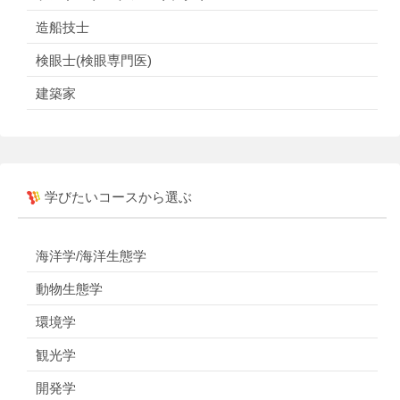
造船技士
検眼士(検眼専門医)
建築家
学びたいコースから選ぶ
海洋学/海洋生態学
動物生態学
環境学
観光学
開発学