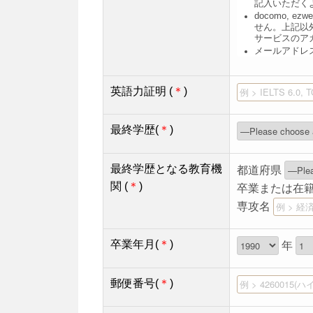
記入いただく
docomo, 
せん。上記以外
サービスのア
メールアドレ
英語力証明 (
＊
)
最終学歴(
＊
)
最終学歴となる教育機
都道府県
関 (
＊
)
卒業または在
専攻名
卒業年月(
＊
)
年
郵便番号(
＊
)