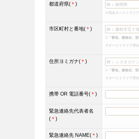
都道府県(
＊
)
※現在オーストラリ
市区町村と番地(
＊
)
※
「番地、建物名、部
※オーストラリア滞
住所ヨミガナ(
＊
)
※
「番地、建物名、部
※オーストラリア滞
携帯 OR 電話番号(
＊
)
緊急連絡先代表者名
(
＊
)
緊急連絡先 NAME(
＊
)