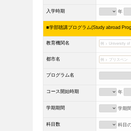
入学時期
年
■学部聴講プログラム(Study abroad Pr
教育機関名
都市名
プログラム名
コース開始時期
年
学期期間
学期
科目数
科目