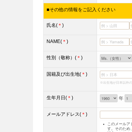
■その他の情報をご記入ください
氏名(
＊
)
NAME(
＊
)
性別（敬称）(
＊
)
国籍及び出生地(
＊
)
※出生地が日本以外
生年月日(
＊
)
年
メールアドレス(
＊
)
このメールア
す。そのため