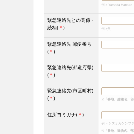
例 > Yamada Hanako
緊急連絡先との関係・
続柄(
＊
)
例 >父
緊急連絡先 郵便番号
(
＊
)
緊急連絡先(都道府県)
(
＊
)
緊急連絡先(市区町村)
(
＊
)
※
「番地、建物名、部
住所ヨミガナ(
＊
)
例 > シズオカケンフジ
※
「番地、建物名、部