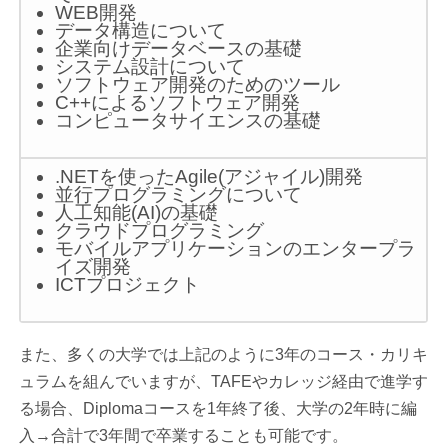
WEB開発
データ構造について
企業向けデータベースの基礎
システム設計について
ソフトウェア開発のためのツール
C++によるソフトウェア開発
コンピュータサイエンスの基礎
.NETを使ったAgile(アジャイル)開発
並行プログラミングについて
人工知能(AI)の基礎
クラウドプログラミング
モバイルアプリケーションのエンタープラ
イズ開発
ICTプロジェクト
また、多くの大学では上記のように3年のコース・カリキ
ュラムを組んでいますが、TAFEやカレッジ経由で進学す
る場合、Diplomaコースを1年終了後、大学の2年時に編
入→合計で3年間で卒業することも可能です。