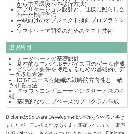
から本番環境への移行方法)
アプリケーション設計と、仕様に照らし合
わせた検証方法
中級向けのオブジェクト指向プログラミン
グ
ソフトウェア開発のためのテスト技術
選択科目
データベースの基礎設計
基本的なモバイルデバイス用のゲーム作成
ビジネス要件を特定するための基礎的なデ
ータ収集方法
ICTのニーズを組織の戦略的方向性と一致
させる方法
クラウドコンピューティングサービスの基
礎
基礎的なウェブベースのプログラム作成
DiplomaはSoftware Developmentの基礎を学べると書き
ましたが、言い換えればあくまで基礎レベルです。基礎
知識ですから、おろそかにはできないものの、Diploma