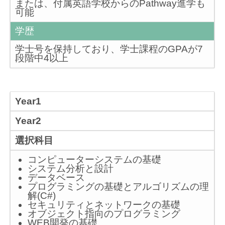
または、付属英語学校からのPathway進学も
可能
学歴
学士号を保持しており、学士課程のGPAが7
段階中4以上
Year1
Year2
選択科目
コンピューターシステムの基礎
システム分析と設計
データベース
プログラミングの基礎とアルゴリズムの理
解(C#)
セキュリティとネットワークの基礎
オブジェクト指向のプログラミング
WEB開発の基礎