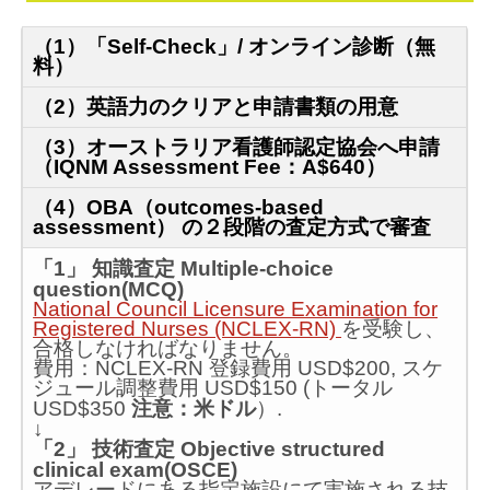
（1）「Self-Check」/ オンライン診断（無
料）
（2）英語力のクリアと申請書類の用意
（3）オーストラリア看護師認定協会へ申請
（IQNM Assessment Fee：A$640）
（4）OBA（outcomes-based
assessment） の２段階の査定方式で審査
「1」 知識査定 Multiple-choice
question(MCQ)
National Council Licensure Examination for
Registered Nurses (NCLEX-RN)
を受験し、
合格しなければなりません。
費用：NCLEX-RN 登録費用 USD$200, スケ
ジュール調整費用 USD$150 (トータル
USD$350
注意：米ドル
）.
↓
「2」 技術査定 Objective structured
clinical exam(OSCE)
アデレードにある指定施設にて実施される技