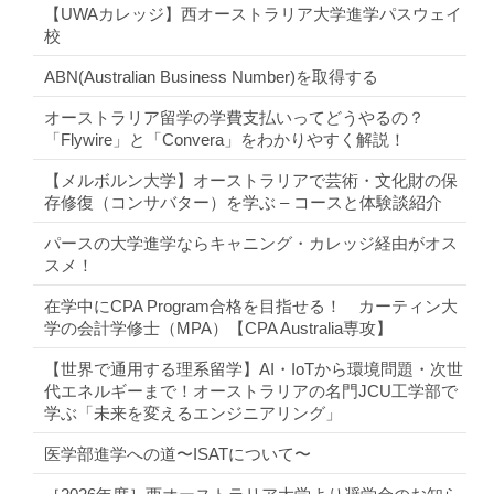
【UWAカレッジ】西オーストラリア大学進学パスウェイ
校
ABN(Australian Business Number)を取得する
オーストラリア留学の学費支払いってどうやるの？
「Flywire」と「Convera」をわかりやすく解説！
【メルボルン大学】オーストラリアで芸術・文化財の保
存修復（コンサバター）を学ぶ – コースと体験談紹介
パースの大学進学ならキャニング・カレッジ経由がオス
スメ！
在学中にCPA Program合格を目指せる！ カーティン大
学の会計学修士（MPA）【CPA Australia専攻】
【世界で通用する理系留学】AI・IoTから環境問題・次世
代エネルギーまで！オーストラリアの名門JCU工学部で
学ぶ「未来を変えるエンジニアリング」
医学部進学への道〜ISATについて〜