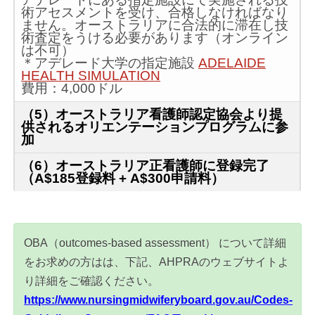
術アセスメントを受け、合格しなければなり
ません。オーストラリアに合法的に滞在し技
術査定をうける必要があります（オンライン
は不可）
＊アデレード大学の指定施設
ADELAIDE
HEALTH SIMULATION
費用：4,000ドル
（5）オーストラリア看護師認定協会より提
供されるオリエンテーションプログラムに参
加
（6）オーストラリア正看護師に登録完了
（A$185登録料 + A$300申請料）
OBA（outcomes-based assessment） について詳細
をお求めの方はは、下記、AHPRAのウェブサイトよ
り詳細をご確認ください。
https://www.nursingmidwiferyboard.gov.au/Codes-