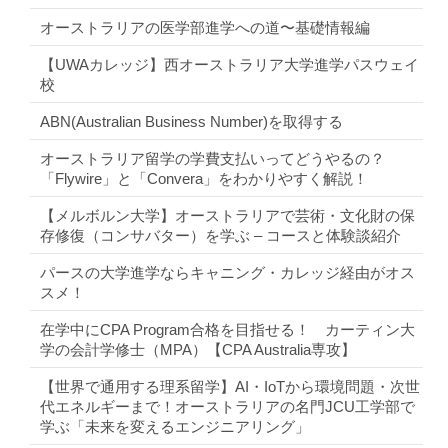
オーストラリアの医学部進学への道〜基礎情報編
【UWAカレッジ】西オーストラリア大学進学パスウェイ
校
ABN(Australian Business Number)を取得する
オーストラリア留学の学費支払いってどうやるの？
「Flywire」と「Convera」をわかりやすく解説！
【メルボルン大学】オーストラリアで芸術・文化財の保
存修復（コンサバター）を学ぶ – コースと体験談紹介
パースの大学進学ならキャニング・カレッジ経由がオス
スメ！
在学中にCPA Program合格を目指せる！ カーティン大
学の会計学修士（MPA）【CPA Australia専攻】
【世界で通用する理系留学】AI・IoTから環境問題・次世
代エネルギーまで！オーストラリアの名門JCU工学部で
学ぶ「未来を変えるエンジニアリング」