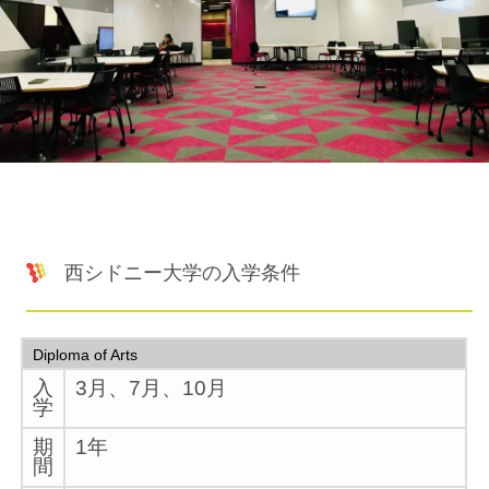
西シドニー大学の入学条件
Diploma of Arts
入
3月、7月、10月
学
期
1年
間