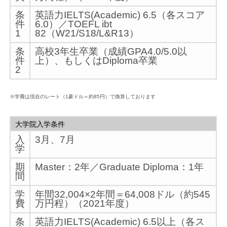
条
英語力IELTS(Academic) 6.5（各スコア
件
6.0）／TOEFL ibt
1
82（W21/S18/L&R13）
条
高校3年生卒業（成績GPA4.0/5.0以
件
上）、もしくはDiploma卒業
2
※学費は現在のレート（1豪ドル＝約85円）で換算しております
大学院入学条件
入
3月、7月
学
期
Master：2年／Graduate Diploma：1年
間
学
年間32,004×2年間＝64,008ドル（約545
費
万円程）（2021年度）
条
英語力IELTS(Academic) 6.5以上（各ス