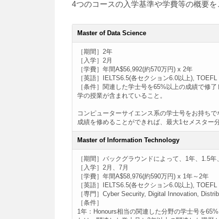
4つのコースの入学基準や学費等の概要を
Master of Data Science
［期間］2年
［入学］2月
［学費］年間A$56,992(約570万円) x 2年
［英語］IELTS6.5(各セクション6.0以上), TOEFL iB
［条件］関連した学士号を65%以上の成績で修
学の授業が含まれていること。
コンピューターサイエンス系の学士号をお持ちでない場合は、G
成績を修めることができれば、最大1セメスター分の単位免
Master of Information Technology
［期間］バックグラウンドによって、1年、1.5年
［入学］2月、7月
［学費］年間A$58,976(約590万円) x 1年～2年
［英語］IELTS6.5(各セクション6.0以上), TOEFL iB
［専門］Cyber Security, Digital Innovation, Distri
［条件］
1年：Honours相当の関連した分野の学士号を