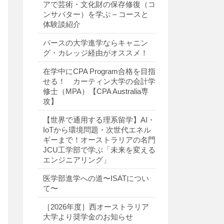
アで芸術・文化財の保存修復（コ
ンサバター）を学ぶ – コースと
体験談紹介
パースの大学進学ならキャニン
グ・カレッジ経由がオススメ！
在学中にCPA Program合格を目指
せる！ カーティン大学の会計学
修士（MPA）【CPA Australia専
攻】
【世界で通用する理系留学】AI・
IoTから環境問題・次世代エネル
ギーまで！オーストラリアの名門
JCU工学部で学ぶ「未来を変える
エンジニアリング」
医学部進学への道〜ISATについ
て〜
［2026年度］西オーストラリア
大学より奨学金のお知らせ