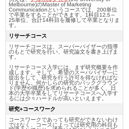
Melbourne)のMaster of Marketing
Communicationというコースでは、200単位
で卒業をすることができます。1科目12.5～
25単位、合計14科目を履修して卒業となりま
す。
リサーチコース
リサーチコースは、スーパーバイザーの指導
のもとで研究を行い、研究論文を書き上げま
す。
リサーチコース入学には、まず研究概要を作
成します。そして、希望のスーパバイザ―に
提出をして、研究を行う許可を得なければな
りません。何かしらの研究のバックグラウン
ド(学歴や職歴)を求められることが多く、日
本の大学卒業をしてリサーチコースへ入学す
るには少々ハードルが高いといえます。
研究+コースワーク
コースワークであっても研究ができないわけ
ではなく、コースによっては研究用の科目も