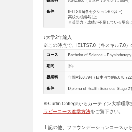
授業料
A$42,900（日本円で約4,847,700円
条件
IELTS6.5(各セクション6.0以上)
高校の成績4以上
※英語力・成績が不足している場合は、
↓大学2年編入
※この時点で、IELTS7.0（各スキル7.
コース
Bachelor of Science – Physiotherapy
期間
3年
授業料
年間A$53,794（日本円で約6,078,72
条件
Diploma of Health Sciences St
※Curtin Collegeからカーティン大
ラピーコース進学方法
をご覧下さい。
上記の他、ファウンデーションコースか