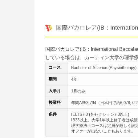
国際バカロレア(IB：Internati
国際バカロレア(IB：International B
している場合は、カーティン大学の理学
コース
Bachelor of Science (Physiotherapy)
期間
4年
入学月
1月のみ
授業料
年間A$53,794（日本円で約6,078,72
条件
IELTS7.0 (各セクション7.0以上)
IB33以上。大学1年以上修了者は
理学療法士コースは定員が厳しく設定
オファーが出ないこともあります。