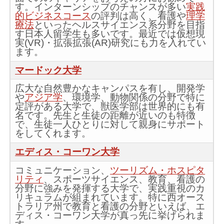
す。インターンシップのチャンスが多い
実践
的ビジネスコース
の評判は高く、看護や
理学
療法
といったヘルスサイエンス系分野を目指
す日本人留学生も多いです。最近では仮想現
実(VR)・拡張拡張(AR)研究にも力を入れてい
ます。
マードック大学
広大な自然豊かなキャンパスを有し、開発学
や
アジア学
、環境学、動物関係の分野で特に
定評がある大学で、獣医学部は世界的にも有
名です。先生と生徒の距離が近いのも特徴
で、生徒一人ひとりに対して親身にサポート
をしてくれます。
エディス・コーワン大学
コミュニケーション、
ツーリズム・ホスピタ
リティ
、スポーツサイエンス、教育、看護の
分野に強みを発揮する大学で、実践重視のカ
リキュラムが組まれています。特に西オース
トラリア州で教育と看護の分野といえば、エ
ディス・コーワン大学が真っ先に挙げられま