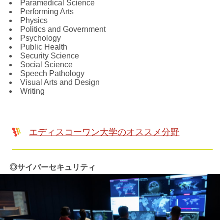
Paramedical Science
Performing Arts
Physics
Politics and Government
Psychology
Public Health
Security Science
Social Science
Speech Pathology
Visual Arts and Design
Writing
エディスコーワン大学のオススメ分野
◎サイバーセキュリティ