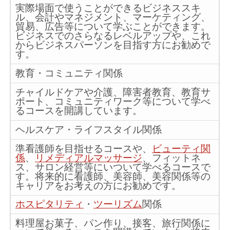
実際場面で使うことができるビジネススキ
ル、会計やマネジメント、マーケティング、
貿易、広告等について学ぶことができます。
ビジネスでのさらなるレベルアップや、これ
からビジネスパーソンを目指す方にお勧めで
す。
教育・コミュニティ関係
チャイルドケアや介護、障害者教育、教育サ
ポート、コミュニティワーク等について学べ
るコースを開講しています。
ヘルスケア・ライフスタイル関係
準看護師を目指せるコースや、
ビューティ関
係
、
リメディアルマッサージ
、フィットネ
ス、サロン経営等にいついて学べるコースで
す。将来的に看護師、美容師、美容関係等の
キャリアをお考えの方にお勧めです。
ホスピタリティ
・
ツーリズム
関係
料理屋お菓子、パン作り、接客、旅行関係に