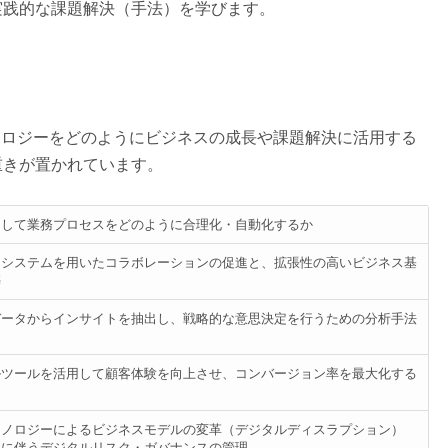
実践的な課題解決（手法）を学びます。
ノロジーをどのようにビジネスの成長や課題解決に活用する
重きが置かれています。
用して業務プロセスをどのように合理化・自動化するか
ドシステムを用いたコラボレーションの促進と、拡張性の高いビジネス基
築
データからインサイトを抽出し、戦略的な意思決定を行うための分析手法
ルツールを活用して顧客体験を向上させ、コンバージョン率を最大化する
クノロジーによるビジネスモデルの変革（デジタルディスラプション）
れに伴うデジタルリスク・ガバナンスの管理。