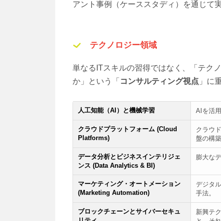
アント事例（ケーススタディ）を通じて
テクノロジー領域
単なるITスキルの習得ではなく、「テク
か」という「
コンサルティング視点
」に
人工知能（AI）と機械学習
AIを活
クラウドプラットフォーム (Cloud
クラウ
Platforms)
盤の構
データ分析とビジネスインテリジェ
膨大な
ンス (Data Analytics & BI)
マーケティング・オートメーション
デジタ
(Marketing Automation)
手法。
ブロックチェーンとサイバーセキュ
新興テ
リティ
と、そ