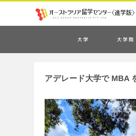
大学
大学院
アデレード大学で MBA 