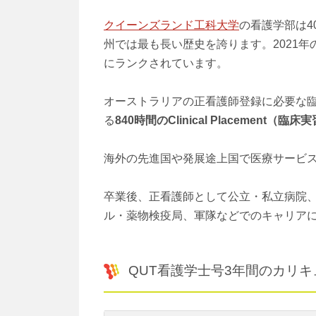
クイーンズランド工科大学
の看護学部は
州では最も長い歴史を誇ります。2021
にランクされています。
オーストラリアの正看護師登録に必要な臨
る
840時間のClinical Placement（臨床
海外の先進国や発展途上国で医療サービ
卒業後、正看護師として公立・私立病院
ル・薬物検疫局、軍隊などでのキャリア
QUT看護学士号3年間のカリ