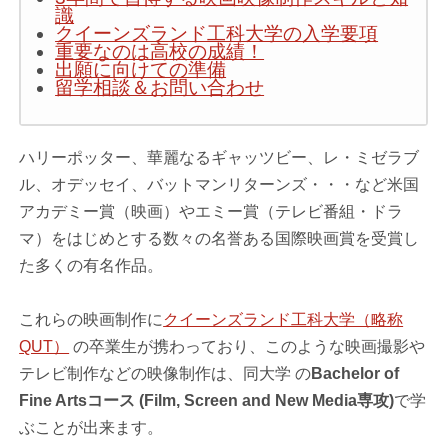
識
クイーンズランド工科大学の入学要項
重要なのは高校の成績！
出願に向けての準備
留学相談＆お問い合わせ
ハリーポッター、華麗なるギャッツビー、レ・ミゼラブ
ル、オデッセイ、バットマンリターンズ・・・など米国
アカデミー賞（映画）やエミー賞（テレビ番組・ドラ
マ）をはじめとする数々の名誉ある国際映画賞を受賞し
た多くの有名作品。
これらの映画制作に
クイーンズランド工科大学（略称
QUT）
の卒業生が携わっており、このような映画撮影や
テレビ制作などの映像制作は、同大学 の
Bachelor of
Fine Artsコース (Film, Screen and New Media専攻)
で学
ぶことが出来ます。