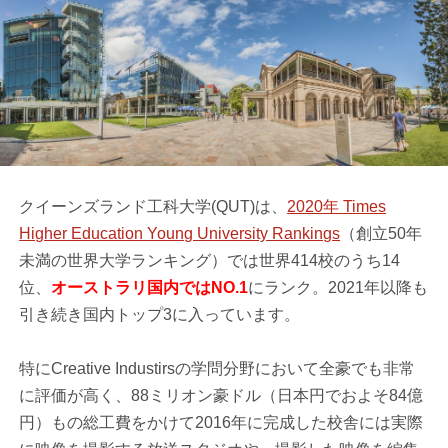
クイーンズランド工科大学(QUT)は、
2020年 Times
Higher Education Young University Rankings
（創立50年
未満の世界大学ランキング）では世界414校のうち14
位、
オーストラリ国内ではNO.1
にランク。2021年以降も
引き続き国内トップ3に入っています。
特にCreative Industirsの学問分野において全豪でも非常
に評価が高く、88ミリオン豪ドル（日本円でおよそ84億
円）もの総工費をかけて2016年に完成した校舎には実際