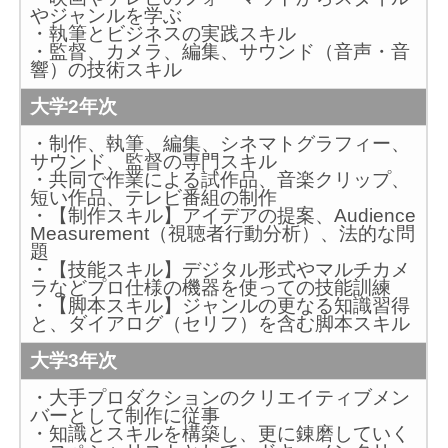
やジャンルを学ぶ
・執筆とビジネスの実践スキル
・監督、カメラ、編集、サウンド（音声・音
響）の技術スキル
大学2年次
・制作、執筆、編集、シネマトグラフィー、
サウンド、監督の専門スキル
・共同で作業による試作品、音楽クリップ、
短い作品、テレビ番組の制作
・【制作スキル】アイデアの提案、Audience
Measurement（視聴者行動分析）、法的な問
題
・【技能スキル】デジタル形式やマルチカメ
ラなどプロ仕様の機器を使っての技能訓練
・【脚本スキル】ジャンルの更なる知識習得
と、ダイアログ（セリフ）を含む脚本スキル
大学3年次
・大手プロダクションのクリエイティブメン
バーとして制作に従事
・知識とスキルを構築し、更に錬磨していく