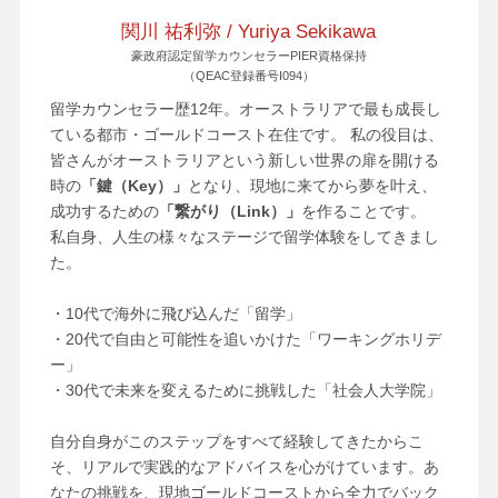
関川 祐利弥 / Yuriya Sekikawa
豪政府認定留学カウンセラーPIER資格保持
（QEAC登録番号I094）
留学カウンセラー歴12年。オーストラリアで最も成長し
ている都市・ゴールドコースト在住です。 私の役目は、
皆さんがオーストラリアという新しい世界の扉を開ける
時の
「鍵（Key）」
となり、現地に来てから夢を叶え、
成功するための
「繋がり（Link）」
を作ることです。
私自身、人生の様々なステージで留学体験をしてきまし
た。
・10代で海外に飛び込んだ「留学」
・20代で自由と可能性を追いかけた「ワーキングホリデ
ー」
・30代で未来を変えるために挑戦した「社会人大学院」
自分自身がこのステップをすべて経験してきたからこ
そ、リアルで実践的なアドバイスを心がけています。あ
なたの挑戦を、現地ゴールドコーストから全力でバック