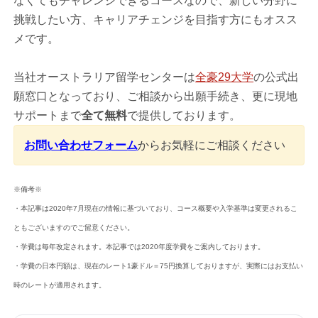
なくてもチャレンジできるコースなので、新しい分野に
挑戦したい方、キャリアチェンジを目指す方にもオスス
メです。
当社オーストラリア留学センターは
全豪29大学
の公式出
願窓口となっており、ご相談から出願手続き、更に現地
サポートまで
全て無料
で提供しております。
お問い合わせフォーム
からお気軽にご相談ください
※備考※
・本記事は2020年7月現在の情報に基づいており、コース概要や入学基準は変更されるこ
ともございますのでご留意ください。
・学費は毎年改定されます。本記事では2020年度学費をご案内しております。
・学費の日本円額は、現在のレート1豪ドル＝75円換算しておりますが、実際にはお支払い
時のレートが適用されます。