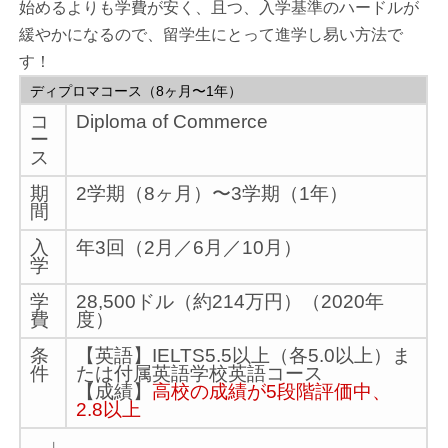
始めるよりも学費が安く、且つ、入学基準のハードルが
緩やかになるので、留学生にとって進学し易い方法で
す！
ディプロマコース（8ヶ月〜1年）
コ
Diploma of Commerce
ー
ス
期
2学期（8ヶ月）〜3学期（1年）
間
入
年3回（2月／6月／10月）
学
学
28,500ドル（約214万円）（2020年
費
度）
条
【英語】IELTS5.5以上（各5.0以上）ま
件
たは付属英語学校英語コース
【成績】
高校の成績が5段階評価中、
2.8以上
↓