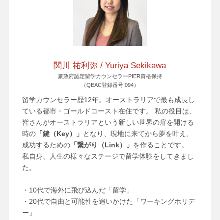
関川 祐利弥 / Yuriya Sekikawa
豪政府認定留学カウンセラーPIER資格保持
（QEAC登録番号I094）
留学カウンセラー歴12年。オーストラリアで最も成長し
ている都市・ゴールドコースト在住です。 私の役目は、
皆さんがオーストラリアという新しい世界の扉を開ける
時の
「鍵（Key）」
となり、現地に来てから夢を叶え、
成功するための
「繋がり（Link）」
を作ることです。
私自身、人生の様々なステージで留学体験をしてきまし
た。
・10代で海外に飛び込んだ「留学」
・20代で自由と可能性を追いかけた「ワーキングホリデ
ー」