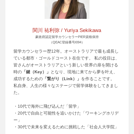
関川 祐利弥 / Yuriya Sekikawa
豪政府認定留学カウンセラーPIER資格保持
（QEAC登録番号I094）
留学カウンセラー歴12年。オーストラリアで最も成長し
ている都市・ゴールドコースト在住です。 私の役目は、
皆さんがオーストラリアという新しい世界の扉を開ける
時の
「鍵（Key）」
となり、現地に来てから夢を叶え、
成功するための
「繋がり（Link）」
を作ることです。
私自身、人生の様々なステージで留学体験をしてきまし
た。
・10代で海外に飛び込んだ「留学」
・20代で自由と可能性を追いかけた「ワーキングホリデ
ー」
・30代で未来を変えるために挑戦した「社会人大学院」