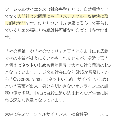
ソーシャルサイエンス（社会科学）
とは、自然環境だけ
でなく
人間社会の問題にも「サステナブル」な解決に取
り組む学問
です。ひとりひとりが健康に安心して暮らし
ていくための福祉と持続維持可能な社会づくりを学びま
す。
「社会福祉」や「社会づくり」と言うとあまりにも広義
でその本質が捉えにくいかもしれませんが、身近で言う
と例えば
ネットいじめ
も近年世界で大きな社会問題の1つ
となっています。デジタル社会になりSNSが普及してか
ら「Cyber-bullying」（ネットいじめ・サイバーいじめ）
という言葉が出来、身分を明かさないオンライン上の誹
謗中傷が多発。中には自殺に追い込まれるなど生命に関
わる深刻な課題となっています。
大学で学ぶソーシャルサイエンス（社会科学）コースに