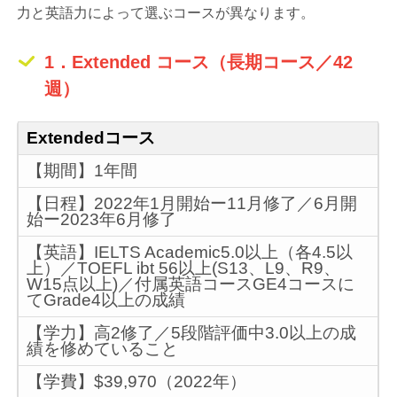
力と英語力によって選ぶコースが異なります。
1．Extended コース（長期コース／42
週）
Extendedコース
【期間】1年間
【日程】2022年1月開始ー11月修了／6月開
始ー2023年6月修了
【英語】IELTS Academic5.0以上（各4.5以
上）／TOEFL ibt 56以上(S13、L9、R9、
W15点以上)／付属英語コースGE4コースに
てGrade4以上の成績
【学力】高2修了／5段階評価中3.0以上の成
績を修めていること
【学費】$39,970（2022年）