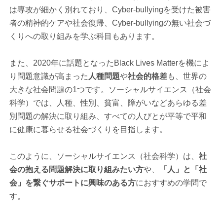
は専攻が細かく別れており、Cyber-bullyingを受けた被害
者の精神的ケアや社会復帰、Cyber-bullyingの無い社会づ
くりへの取り組みを学ぶ科目もあります。
また、2020年に話題となったBlack Lives Matterを機によ
り問題意識が高まった
人種問題
や
社会的格差
も、世界の
大きな社会問題の1つです。ソーシャルサイエンス（社会
科学）では、人種、性別、貧富、障がいなどあらゆる差
別問題の解決に取り組み、すべての人びとが平等で平和
に健康に暮らせる社会づくりを目指します。
このように、ソーシャルサイエンス（社会科学）は、
社
会の抱える問題解決に取り組みたい方
や、
「人」と「社
会」を繋ぐサポートに興味のある方
におすすめの学問で
す。