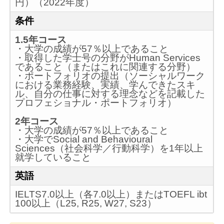
円）（2022年度）
条件
1.5年コース
・大学の成績が57％以上であること
・取得した学士号の分野がHuman Services
であること（またはこれに関連する分野）
・ポートフォリオの提出（ソーシャルワーク
における業務経験、実績、学んできたスキ
ル、自分の仕事に対する理念などを記載した
プロフェショナル・ポートフォリオ）
2年コース
・大学の成績が57％以上であること
・大学でSocial and Behavioural
Sciences（社会科学／行動科学）を1年以上
就学していること
英語
IELTS7.0以上（各7.0以上）またはTOEFL ibt
100以上（L25, R25, W27, S23）