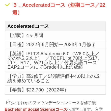
３．Acceleratedコース（短期コース／22
週）
Acceleratedコース
【期間】4ヶ月間
【日程】2022年9月開始ー2023年1月修了
【英語】IELTS Academic 6.0（W6.0以上／
その他5.5以上） ／TOEFL ibt 78以上(S17、
L17、R17、W21点以上)／付属英語コース
EAP2コースにてGrade4以上の成績
【学力】高3修了／5段階評価中4.0以上の成
績を修めていること
【学費】$22,730（2022年）
上記いずれかのファウンデーションコースを修了後、
Bachelor of Social Scienceコース
へ進学します。入学