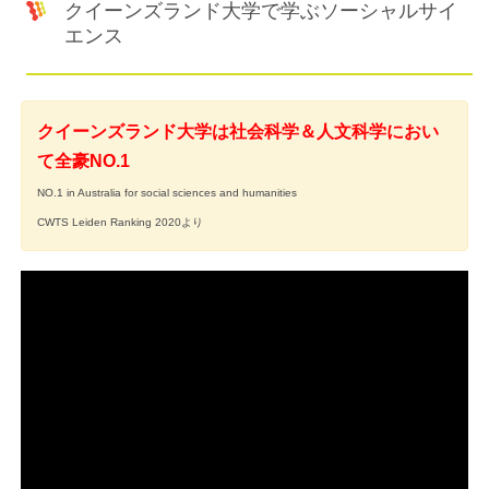
クイーンズランド大学で学ぶソーシャルサイ
エンス
クイーンズランド大学は社会科学＆人文科学におい
て全豪NO.1
NO.1 in Australia for social sciences and humanities
CWTS Leiden Ranking 2020より