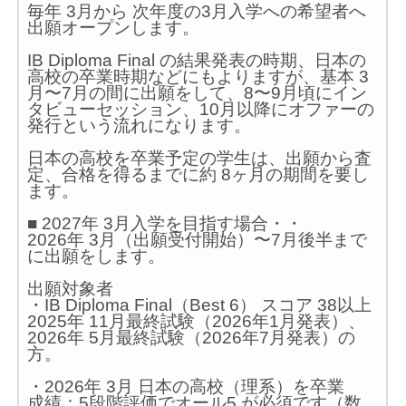
毎年 3月から 次年度の3月入学への希望者へ
出願オープンします。
IB Diploma Final の結果発表の時期、日本の
高校の卒業時期などにもよりますが、基本 3
月〜7月の間に出願をして、8〜9月頃にイン
タビューセッション、10月以降にオファーの
発行という流れになります。
日本の高校を卒業予定の学生は、出願から査
定、合格を得るまでに約 8ヶ月の期間を要し
ます。
■ 2027年 3月入学を目指す場合・・
2026年 3月（出願受付開始）〜7月後半まで
に出願をします。
出願対象者
・IB Diploma Final（Best 6） スコア 38以上
2025年 11月最終試験（2026年1月発表）、
2026年 5月最終試験（2026年7月発表）の
方。
・2026年 3月 日本の高校（理系）を卒業
成績：5段階評価でオール5 が必須です（数