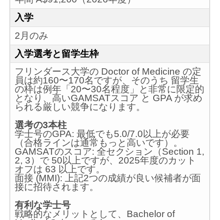
入学
2月のみ
入学選考と留学生枠
フリンダース大学の Doctor of Medicine の定
員は約160〜170名ですが、そのうち 留学生
の枠は例年「20〜30名程度」と非常に限定的
となり、高いGAMSATスコア と GPA が求め
られる厳しい競争になります。
選考の3本柱
学士号のGPA: 最低でも5.0/7.0以上が必要
（合格ラインは通常もっと高いです）。
GAMSATのスコア: 全セクション（Section 1,
2, 3）で 50以上ですが、2025年度のカット
オフは 63 以上です。
面接 (MMI): 上記2つの成績が良い候補者が面
接に招待されます。
有利な学士号
戦略的なメリットとして、Bachelor of