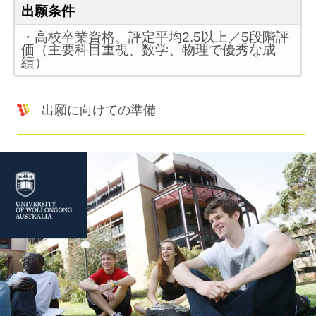
出願条件
・高校卒業資格、評定平均2.5以上／5段階評
価（主要科目重視、数学、物理で優秀な成
績）
出願に向けての準備