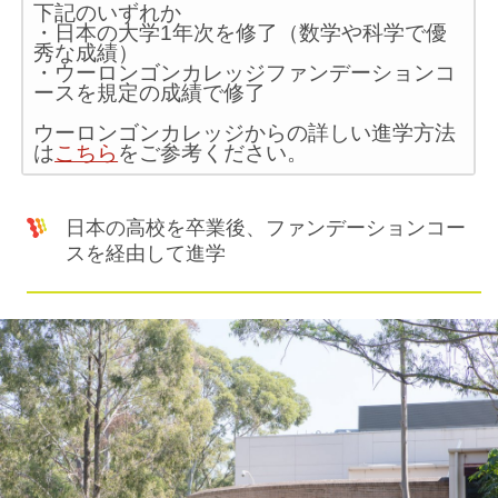
下記のいずれか
・日本の大学1年次を修了（数学や科学で優
秀な成績）
・ウーロンゴンカレッジファンデーションコ
ースを規定の成績で修了
ウーロンゴンカレッジからの詳しい進学方法
は
こちら
をご参考ください。
日本の高校を卒業後、ファンデーションコー
スを経由して進学