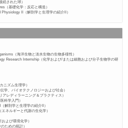
球の相互接続された球）
 Structures（基礎化学：反応と構造）
and Physiology II（解剖学と生理学の紹介II）
shwater Organisms（海洋生物と淡水生物の生物多様性）
ular Biology Research Internship（化学および/または細胞および分子生物学の研
y（制御メカニズム生理学）
 Society（遺伝学、バイオテクノロジーおよび社会）
ctice（キャリアレディラーニング＆プラクティス）
cs（生物医科学入門）
iology II（解剖学と生理学の紹介II）
tabolism（エネルギーと代謝の生化学）
stry（分析および環境化学）
s（自然科学のための統計）