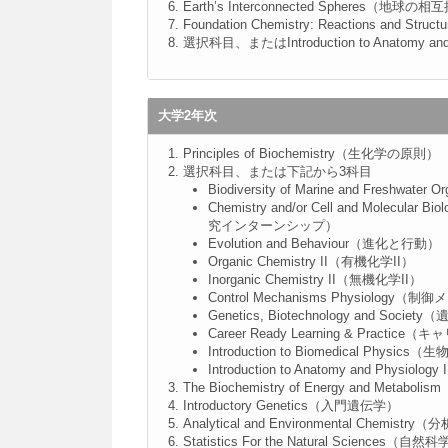
Earth’s Interconnected Spheres（地
Foundation Chemistry: Reactions and
選択科目、またはIntroduction to Anatomy 
大学2年次
Principles of Biochemistry（生化学の原則）
選択科目、または下記から3科目
Biodiversity of Marine and Fre
Chemistry and/or Cell and Molec
究インターンシップ）
Evolution and Behaviour（進化と行動）
Organic Chemistry II（有機化学II）
Inorganic Chemistry II（無機化学II）
Control Mechanisms Physiolog
Genetics, Biotechnology and
Career Ready Learning & Pra
Introduction to Biomedical Physi
Introduction to Anatomy and Phys
The Biochemistry of Energy and Me
Introductory Genetics（入門遺伝学）
Analytical and Environmental Chemi
Statistics For the Natural Science