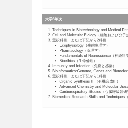
大学3年次
Techniques in Biotechnology and 
Cell and Molecular Biology（細胞および
選択科目、または下記から2科目
Ecophysiology（生態生理学）
Pharmacology（薬理学）
Fundamentals of Neuroscience（
Bioethics（生命倫理）
Immunity and Infection（免疫と感染）
Bioinformatics:Genome, Genes 
選択科目、または下記から1科目
Organic Synthesis III（有機合成III）
Advanced Chemistry and Molec
Cardiorespiratory Studies（心臓呼吸器
Biomedical Research:Skills and T