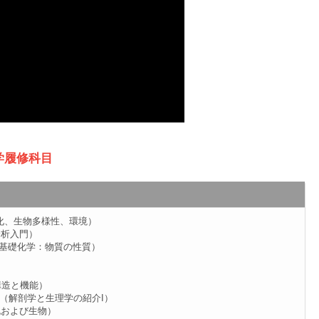
学履修科目
nment（進化、生物多様性、環境）
空間分析入門）
 Matter（基礎化学：物質の性質）
人間の構造と機能）
siology I（解剖学と生理学の紹介I）
子、細胞および生物）