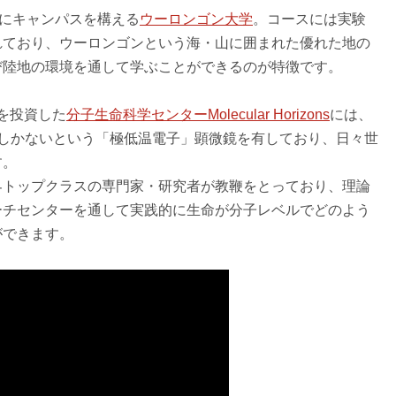
所にキャンパスを構える
ウーロンゴン大学
。コースには実験
れており、ウーロンゴンという海・山に囲まれた優れた地の
び陸地の環境を通して学ぶことができるのが特徴です。
ルを投資した
分子生命科学センターMolecular Horizons
には、
つしかないという「極低温電子」顕微鏡を有しており、日々世
す。
界トップクラスの専門家・研究者が教鞭をとっており、理論
ーチセンターを通して実践的に生命が分子レベルでどのよう
ができます。