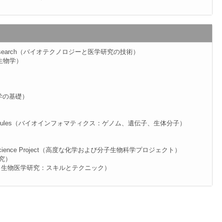
Medical Research（バイオテクノロジーと医学研究の技術）
分子生物学）
神経科学の基礎）
and Biomolecules（バイオインフォマティクス：ゲノム、遺伝子、生体分子）
ular Bioscience Project（高度な化学および分子生物科学プロジェクト）
研究）
echniques（生物医学研究：スキルとテクニック）