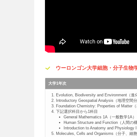
ウーロンゴン大学細胞・分子生物
大学1年次
Evolution, Biodiversity and Enviro
Introductory Geospatial Analysis（地理
Foundation Chemistry: Properties of
下記選択科目から1科目
General Mathematics 1A（一般数学1A）
Human Structure and Function（
Introduction to Anatomy and Phy
Molecules, Cells and Organisms（分