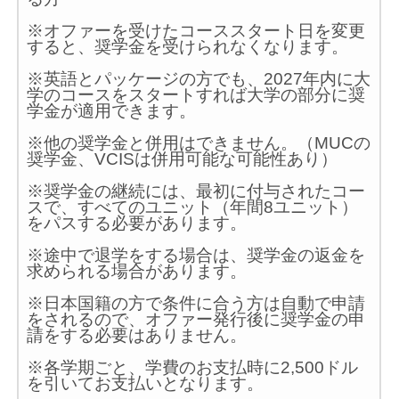
※オファーを受けたコーススタート日を変更
すると、奨学金を受けられなくなります。
※英語とパッケージの方でも、2027年内に大
学のコースをスタートすれば大学の部分に奨
学金が適用できます。
※他の奨学金と併用はできません。（MUCの
奨学金、VCISは併用可能な可能性あり）
※奨学金の継続には、最初に付与されたコー
スで、すべてのユニット（年間8ユニット）
をパスする必要があります。
※途中で退学をする場合は、奨学金の返金を
求められる場合があります。
※日本国籍の方で条件に合う方は自動で申請
をされるので、オファー発行後に奨学金の申
請をする必要はありません。
※各学期ごと、学費のお支払時に2,500ドル
を引いてお支払いとなります。