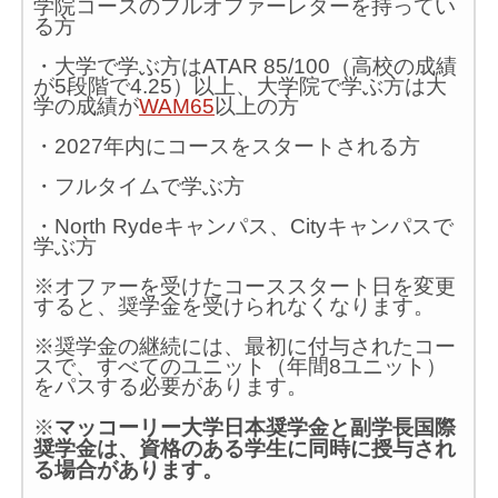
学院コースのフルオファーレターを持ってい
る方
・大学で学ぶ方はATAR 85/100（高校の成績
が5段階で4.25）以上、大学院で学ぶ方は大
学の成績が
WAM65
以上の方
・2027年内にコースをスタートされる方
・フルタイムで学ぶ方
・North Rydeキャンパス、Cityキャンパスで
学ぶ方
※オファーを受けたコーススタート日を変更
すると、奨学金を受けられなくなります。
※奨学金の継続には、最初に付与されたコー
スで、すべてのユニット（年間8ユニット）
をパスする必要があります。
※
マッコーリー大学日本奨学金と副学長国際
奨学金は、資格のある学生に同時に授与され
る場合があります。