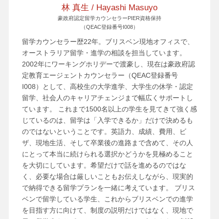
林 真生 / Hayashi Masuyo
豪政府認定留学カウンセラーPIER資格保持
（QEAC登録番号I008）
留学カウンセラー歴22年。ブリスベン現地オフィスで、
オーストラリア留学・進学の相談を担当しています。
2002年にワーキングホリデーで渡豪し、現在は豪政府認
定教育エージェントカウンセラー（QEAC登録番号
I008）として、高校生の大学進学、大学生の休学・認定
留学、社会人のキャリアチェンジまで幅広くサポートし
ています。 これまで1500名以上の学生を見てきて強く感
じているのは、留学は「入学できるか」だけで決めるも
のではないということです。英語力、成績、費用、ビ
ザ、現地生活、そして卒業後の進路まで含めて、その人
にとって本当に続けられる選択かどうかを見極めること
を大切にしています。希望だけで話を進めるのではな
く、必要な場合は厳しいこともお伝えしながら、現実的
で納得できる留学プランを一緒に考えています。 ブリス
ベンで留学している学生、これからブリスベンでの進学
を目指す方に向けて、制度の説明だけではなく、現地で