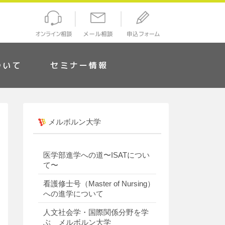
ついて
セミナー情報
メルボルン大学
医学部進学への道〜ISATについ
て〜
看護修士号（Master of Nursing）
への進学について
人文社会学・国際関係分野を学
ぶ メルボルン大学