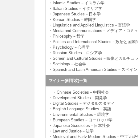
・Islamic Studies－イスラム学
・Italian Studies－イタリア学
・Japanese Studies－日本学
・Korean Studies－韓国学
・Linguistics and Applied Linguistics－言語学
・Media and Communications－メディア・
・Philosophy－哲学
・Politics and International Studies－政治と国
・Psychology－心理学
・Russian Studies－ロシア学
・Screen and Cultural Studies－映像とカ
・Sociology－社会学
・Spanish and Latin American Studies
マイナー(副専攻)一覧
・Chinese Societies－中国社会
・Development Studies－開発学
・Digital Studies－デジタルスタディ
・English Language Studies－英語
・Environmental Studies－環境学
・European Studies－ヨーロッパ学
・Japanese Scocieties－日本社会
・Law and Justice－法学
・Medieval and Early Modern Studies－中世近