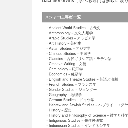
Bachelor of Artsで学べる専門
メジャー(主専攻)一覧
・Ancient World Studies－古代史
・Anthropology－文化人類学
・Arabic Studies－アラビア学
・Art History－美術史
・Asian Studies－アジア学
・Chinese Studies－中国学
・Classics－古代ギリシア語・ラテン語
・Creative Writing－文芸
・Criminology－犯罪学
・Economics－経済学
・English and Theatre Studies－英語と演劇
・French Studies－フランス学
・Gender Studies－ジェンダー
・Geography－地理学
・German Studies－ドイツ学
・Hebrew and Jewish Studies－ヘブライ・ユ
・History－歴史
・History and Philosophy of Science－哲学と科
・Indigenous Studies－先住民研究
・Indonesian Studies－インドネシア学