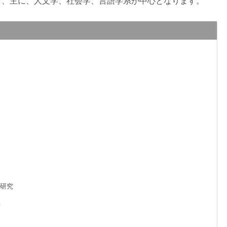
は多岐に渡り、主に、人文学、社会学、言語学系が中心となります。
ダヤ研究
学