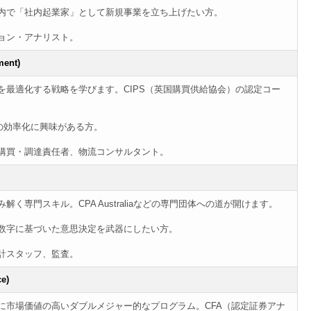
内で「社内起業家」として新規事業を立ち上げたい方。
ョン・アナリスト。
ment)
を最適化する戦略を学びます。CIPS（英国購買供給協会）の認定コー
の効率化に興味がある方。
購買・調達責任者、物流コンサルタント。
専門スキル。CPA Australiaなどの専門団体への道が開けます。
数字に基づいた意思決定を武器にしたい方。
計スタッフ、監査。
e)
に市場価値の高いダブルメジャー的なプログラム。CFA（認定証券アナ