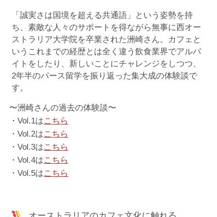
「誠実さは国境を超える共通語」という姿勢を持
ち、素敵な人々のサポートを得ながら無事に西オー
ストラリア大学院を卒業された洲崎さん。カフェと
いうこれまでの経歴とは全く違う飲食業界でアルバ
イトをしたり、新しいことにチャレンジをしつつ、
2年半のパース留学を振り返った集大成の体験談で
す。
〜洲崎さんの過去の体験談〜
・Vol.1は
こちら
・Vol.2は
こちら
・Vol.3は
こちら
・Vol.4は
こちら
・Vol.5は
こちら
オーストラリアのカフェ文化に触れる