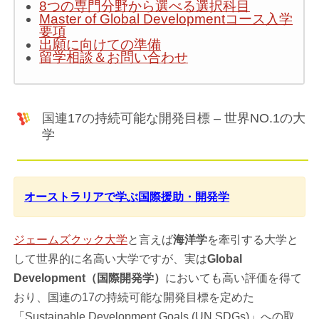
8つの専門分野から選べる選択科目
Master of Global Developmentコース入学
要項
出願に向けての準備
留学相談＆お問い合わせ
国連17の持続可能な開発目標 – 世界NO.1の大
学
オーストラリアで学ぶ国際援助・開発学
ジェームズクック大学
と言えば
海洋学
を牽引する大学と
して世界的に名高い大学ですが、実は
Global
Development（国際開発学）
においても高い評価を得て
おり、国連の17の持続可能な開発目標を定めた
「Sustainable Development Goals (UN SDGs)」への取