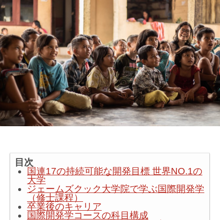
目次
国連17の持続可能な開発目標 世界NO.1の
大学
ジェームズクック大学院で学ぶ国際開発学
（修士課程）
卒業後のキャリア
国際開発学コースの科目構成