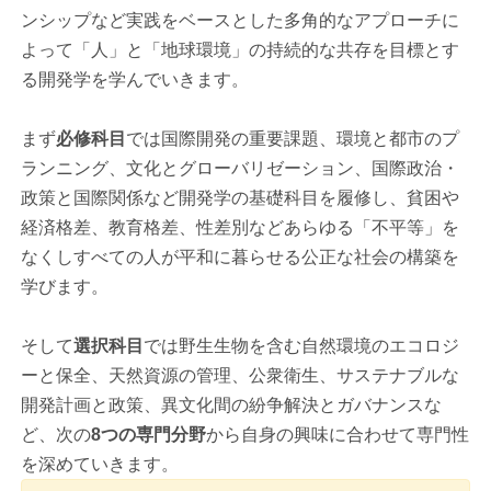
ンシップなど実践をベースとした多角的なアプローチに
よって「人」と「地球環境」の持続的な共存を目標とす
る開発学を学んでいきます。
まず
必修科目
では国際開発の重要課題、環境と都市のプ
ランニング、文化とグローバリゼーション、国際政治・
政策と国際関係など開発学の基礎科目を履修し、貧困や
経済格差、教育格差、性差別などあらゆる「不平等」を
なくしすべての人が平和に暮らせる公正な社会の構築を
学びます。
そして
選択科目
では野生生物を含む自然環境のエコロジ
ーと保全、天然資源の管理、公衆衛生、サステナブルな
開発計画と政策、異文化間の紛争解決とガバナンスな
ど、次の
8つの専門分野
から自身の興味に合わせて専門性
を深めていきます。