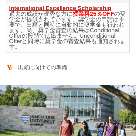
International Excellence Scholarship
過去の成績が優秀な方に
授業料25％OFF
の奨
学金が提供されています。奨学金の申請は不
要で、出願と同時に自動的に奨学金も行われ
ます。尚、奨学金審査の結果はConditional
Offerの段階では出ません。Unconditional
Offerと同時に奨学金の審査結果も通知されま
す。
出願に向けての準備