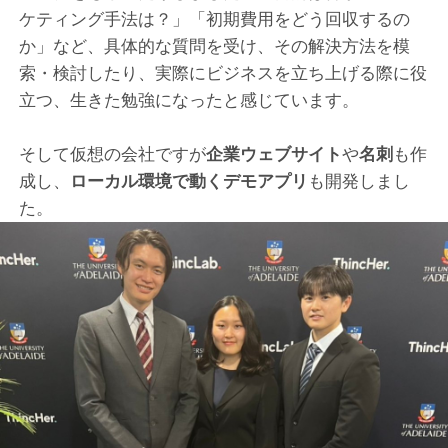
ケティング手法は？」「初期費用をどう回収するの
か」など、具体的な質問を受け、その解決方法を模
索・検討したり、実際にビジネスを立ち上げる際に役
立つ、生きた勉強になったと感じています。
そして仮想の会社ですが
企業ウェブサイト
や
名刺
も作
成し、
ローカル環境で動くデモアプリ
も開発しまし
た。