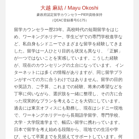
大越 麻結 / Mayu Okoshi
豪政府認定留学カウンセラーPIER資格保持
（QEAC登録番号G175）
留学カウンセラー歴23年。高校時代の短期留学をはじ
め、ワーキングホリデー、学生ビザでの専門学校進学な
ど、私自身もシドニーでさまざまな留学を経験してきま
した。留学は一人ひとり目的も状況も異なり、「正解」
が一つではないことを実感しています。こうした経験
が、現在のカウンセリングの土台になっています。 イン
ターネットには多くの情報がありますが、同じ留学プラ
ンがすべての方に合うわけではありません。留学の目的
や英語力、ご予算、これまでの経験、将来の希望などを
丁寧に伺いながら、選択肢を一緒に整理し、その方に合
った現実的なプランを考えることを大切にしています。
過去には東京オフィスにも勤務し、現在はシドニー現地
で、ワーキングホリデーから長期語学留学、専門学校、
大学・大学院進学まで、幅広い留学に携わっています。
日本で留学を考え始める段階から、現地での生活や学
び、そして卒業までを見据えてサポートしています。何