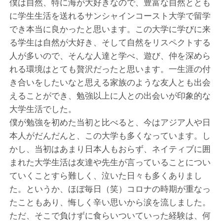
僕は自然、特に海が大好きなので、豊富な自然ととも
に学生生活を送れるサンシャインコースト大学で留学
でき本当に良かったと思います。この大学に学びに来
る学生は自然が大好き、そして自然をリスペクトする
人が多いので、そんな人達と学べ、遊び、仲を深めら
れる環境はとても贅沢だったと思います。一生涯の付
き合いをしたいなと思える家族のような友人とも出会
えることができ、勉強以上に人との出会いが印象的な
大学生活でした。
僕が勉強を初めた当初と比べると、今はアジア人や日
本人がだんだんと、この大学も多くなっています。し
かし、当初はあまり日本人もおらず、ネイティブに囲
まれた大学生活は友達や先生が言っていることについ
ていくことすら難しく、泣いた日々も多くありまし
た。というか、ほぼ毎日（笑）コロナの時期が重なっ
たこともあり、悔しく辛い思いから涙を流しました。
ただ、そこで負けずに食らいついていった経験は、何