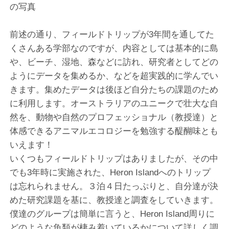
の写真
前述の通り、フィールドトリップが3年間を通してた
くさんある学部なのですが、内容としては基本的に島
や、ビーチ、湿地、森などに訪れ、研究者としてどの
ようにデータを集めるか、などを超実践的に学んでい
きます。集めたデータは後ほど自分たちの課題のため
に利用します。オーストラリアのユニークで壮大な自
然を、動物や自然のプロフェッショナル（教授達）と
体感できるアニマルエコロジーを勉強する醍醐味とも
いえます！
いくつもフィールドトリップはありましたが、その中
でも3年時に実施された、Heron Islandへのトリップ
は忘れられません。３泊４日たっぷりと、自分達が決
めた研究課題を基に、教授達と調査をしていきます。
僕達のグループは簡単に言うと、Heron Island周りに
どのような魚類が棲み着いているかについて詳しく調