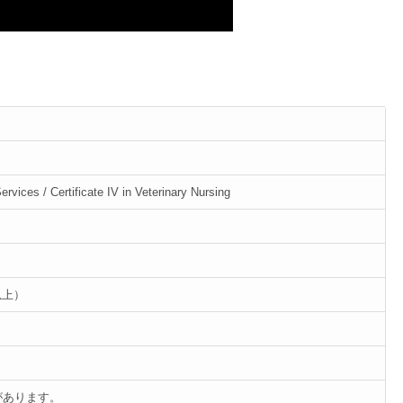
Services / Certificate IV in Veterinary Nursing
以上）
があります。