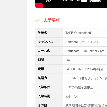
入学要項
学校名
TAFE Queensland
キャンパス
Ashmore（アシュモア）
コース名
Certificate III in Animal Care 
期間
2年
費用
24,000ドル ※2024年料金
英語力
IELTS6.0（各セクション5.5
入学条件
日本の高校卒業以上
入学時期
2月、7月
その他
就学期間中に240時間の実習