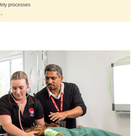
fety processes
す。