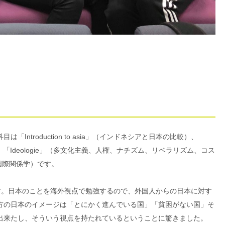
ntroduction to asia」（インドネシアと日本の比較）、
いて）、「Ideologie」（多文化主義、人権、ナチズム、リベラリズム、コス
s」（国際関係学）です。
味深かったです。日本のことを海外視点で勉強するので、外国人からの日本に対す
方の日本のイメージは「とにかく進んでいる国」「貧困がない国」そ
出来たし、そういう視点を持たれているということに驚きました。