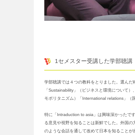
1セメスター受講した学部聴講
学部聴講では４つの教科をとりました。選んだ科目は「I
「Sustainability」（ビジネスと環境につ
モポリタニズム）「International relation
特に「Intraduction to asia」は興
る意見や視野を知ることは新鮮でした。外国の
のような会話を通して改めて日本を知ることが