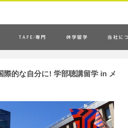
TAFE/専門
休学留学
当社に
的な自分に! 学部聴講留学 in メ