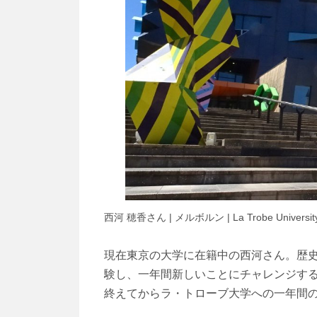
西河 穂香さん | メルボルン | La Trobe University | I
現在東京の大学に在籍中の西河さん。歴
験し、一年間新しいことにチャレンジす
終えてからラ・トローブ大学への一年間