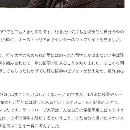
の中でとても大きな決断です。行きたい気持ちと現実的な自分の今の
いた時に、オーストラリア留学センターのウェブサイトを見ました。
で、行く大学の決められた型にはめられた留学しか出来ないと半ば諦
講を組み合わせて一年の留学が出来ることを知りました。そこから問
押してもらったおかげで明確な留学のビジョンが見え始め、最終的な
で投げ出すことだけはしたくなかったのですが、1月末に授業やサー
を始めたい新年には帰って来るというスケジュールが組めたことで、
かったです。ラ・トローブ大学はそんな自分の希望予定にピッタリと
りは、まずは留学を経験するということ、また自分の描いたスケジュ
学を選ぶことを一番に考えました。