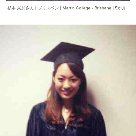
杉本 采加さん | ブリスベン | Martin College - Brisbane | 5か月