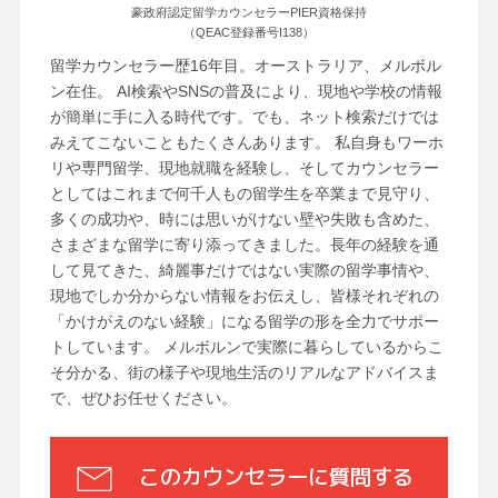
豪政府認定留学カウンセラーPIER資格保持
（QEAC登録番号I138）
留学カウンセラー歴16年目。オーストラリア、メルボル
ン在住。 AI検索やSNSの普及により、現地や学校の情報
が簡単に手に入る時代です。でも、ネット検索だけでは
みえてこないこともたくさんあります。 私自身もワーホ
リや専門留学、現地就職を経験し、そしてカウンセラー
としてはこれまで何千人もの留学生を卒業まで見守り、
多くの成功や、時には思いがけない壁や失敗も含めた、
さまざまな留学に寄り添ってきました。長年の経験を通
して見てきた、綺麗事だけではない実際の留学事情や、
現地でしか分からない情報をお伝えし、皆様それぞれの
「かけがえのない経験」になる留学の形を全力でサポー
トしています。 メルボルンで実際に暮らしているからこ
そ分かる、街の様子や現地生活のリアルなアドバイスま
で、ぜひお任せください。
このカウンセラーに質問する