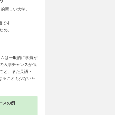
う
の比較的新しい大学。
後です
ため、
ラムは一般的に学費が
の入学チャンスが低
こと、また英語・
になることも少ないた
ースの例