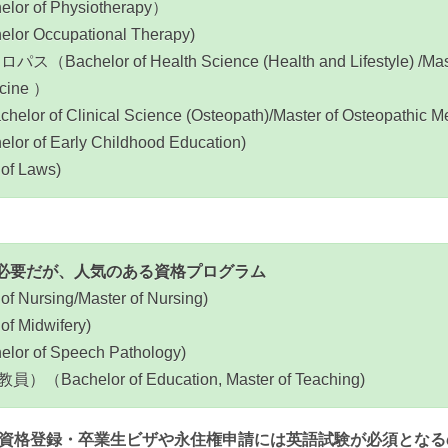
 of Physiotherapy）
 Occupational Therapy)
chelor of Health Science (Health and Lifestyle) /Mast
icine ）
of Clinical Science (Osteopath)/Master of Osteopathic Me
of Early Childhood Education)
f Laws)
Sは必要だが、人気のある資格プログラム
Nursing/Master of Nursing)
 Midwifery)
 of Speech Pathology)
chelor of Education, Master of Teaching)
資格登録・卒業生ビザや永住権申請には英語試験が必須となる