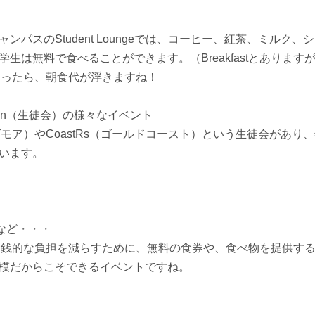
ンパスのStudent Loungeでは、コーヒー、紅茶、ミルク
生は無料で食べることができます。（Breakfastとあります
なったら、朝食代が浮きますね！
ociation（生徒会）の様々なイベント
(リズモア）やCoastRs（ゴールドコースト）という生徒会があ
います。
ls など・・・
金銭的な負担を減らすために、無料の食券や、食べ物を提供す
模だからこそできるイベントですね。