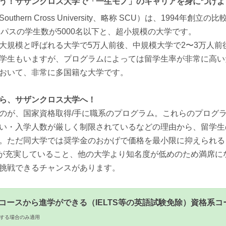
う！サザンクロス大学で「一生モノ」のキャリアを身につけよ
thern Cross University、略称 SCU）は、1994年創立
ンパスの学生数が5000名以下と、超小規模の大学です。
大規模と呼ばれる大学で5万人前後、中規模大学で2〜3万人前
学生もいますが、プログラムによっては留学生率が非常に高い
おいて、非常に多国籍な大学です。
なら、サザンクロス大学へ！
のが、国家資格取得/手に職系のプログラム。これらのプログ
い・入学人数が厳しく制限されているなどの理由から、留学生
。ただ同大学では奨学金のおかげで価格を最小限に抑えられる
ウェイが充実していること、他の大学より知名度が低めのため満席
挑戦できるチャンスがあります。
コースから進学ができる（IELTS等の英語試験免除）資格系コ
する場合のみ適用