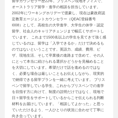
留学カウンセラー歴22年。ブリスベン現地オフィスで、
オーストラリア留学・進学の相談を担当しています。
2002年にワーキングホリデーで渡豪し、現在は豪政府認
定教育エージェントカウンセラー（QEAC登録番号
I008）として、高校生の大学進学、大学生の休学・認定
留学、社会人のキャリアチェンジまで幅広くサポートし
ています。 これまで1500名以上の学生を見てきて強く感
じているのは、留学は「入学できるか」だけで決めるも
のではないということです。英語力、成績、費用、ビ
ザ、現地生活、そして卒業後の進路まで含めて、その人
にとって本当に続けられる選択かどうかを見極めること
を大切にしています。希望だけで話を進めるのではな
く、必要な場合は厳しいこともお伝えしながら、現実的
で納得できる留学プランを一緒に考えています。 ブリス
ベンで留学している学生、これからブリスベンでの進学
を目指す方に向けて、制度の説明だけではなく、現地で
日々留学生をサポートしているからこそ伝えられる判断
材料をお届けしています。「相談してよかった」と思っ
ていただけるよう、一人ひとりの状況に合わせて丁寧に
向き合っています。